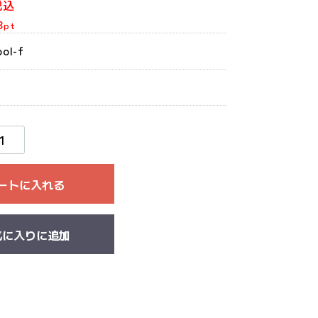
税込
3
pt
ool-f
ートに入れる
気に入りに追加