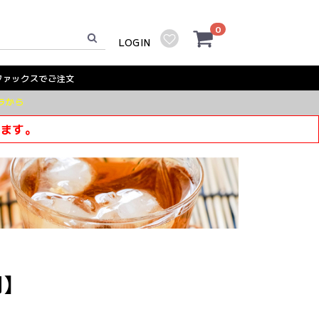
0
LOGIN
ファックスでご注文
ラから
きます。
用】