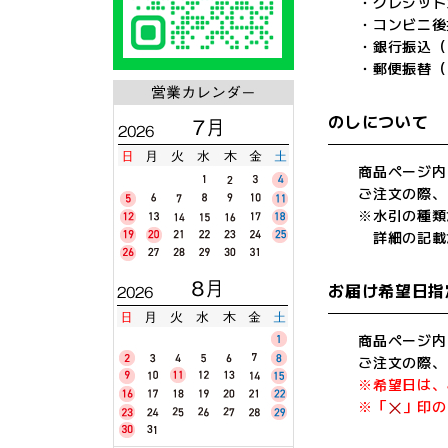
・クレジットカー
・コンビニ後
・銀行振込（
・郵便振替（
のしについて
商品ページ内
ご注文の際、
※水引の種類
詳細の記載
お届け希望日指
商品ページ内
ご注文の際、
※希望日は、
※「
」印の