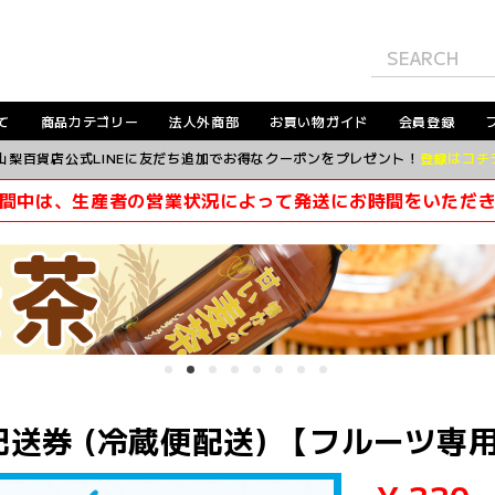
て
商品カテゴリー
法人外商部
お買い物ガイド
会員登録
山梨百貨店公式LINEに友だち追加でお得なクーポンをプレゼント！
登録はコチ
間中は、生産者の営業状況によって発送にお時間をいただ
送券 (冷蔵便配送) 【フルーツ専