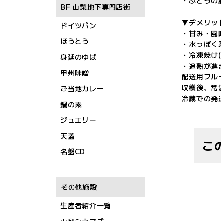
・ぶどうの
BF 山梨地下専門店街
▼デメリッ
ドイツパン
・甘み・風
ほうとう
・水っぽく
・冷凍焼け
身延のゆば
・追熟が進
甲州味噌
配送用フル
収穫後、常
ご当地カレー
冷蔵での発
鍋の素
ジュエリー
天蓋
こ
名盤CD
その他施設
生産者紹介一覧