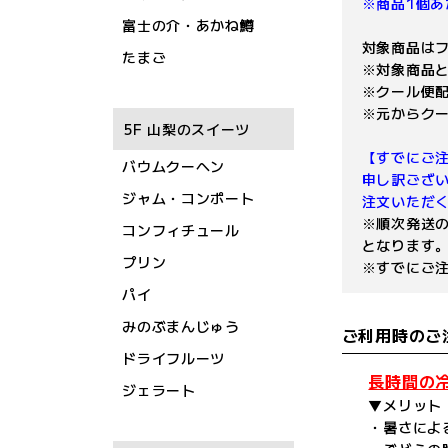
※商品1個あ
富士の介・あかね鱒
対象商品は
たまご
※対象商品
※クール便
※元からクー
5F 山梨のスイーツ
【すでにご
バウムクーヘン
申し訳ござ
ジャム・コンポート
注文いただ
※順次発送
コンフィチュール
となります
プリン
※すでにご
パイ
みのぶまんじゅう
ご利用時のご
ドライフルーツ
長時間の
ジェラート
▼メリット
・暑さによ