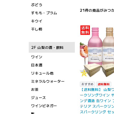
ぶどう
21
件
の商品がみつ
すもも・プラム
キウイ
干し柿
2F 山梨の酒・飲料
ワイン
日本酒
リキュール他
ミネラルウォーター
おすすめ
送料無料
【送料無料】 山梨ワ
お茶
ークリングワイン や
ジュース
ンデ酒造 缶ワイン 
ワインビネガー
テリア スパークリ
スパークリング セット
酢