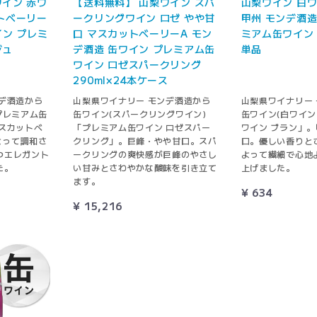
イン 赤ワ
【送料無料】 山梨ワイン スパ
山梨ワイン 白ワ
トベーリー
ークリングワイン ロゼ やや甘
甲州 モンデ酒造
イン プレミ
口 マスカットベーリーA モン
ミアム缶ワイン 
ジュ
デ酒造 缶ワイン プレミアム缶
単品
ス
ワイン ロゼスパークリング
290ml×24本ケース
デ酒造から
山梨県ワイナリー モンデ酒造から
山梨県ワイナリー
プレミアム缶
缶ワイン(スパークリングワイン)
缶ワイン(白ワイン
スカットベ
「プレミアム缶ワイン ロゼスパー
ワイン ブラン」
よって調和さ
クリング」。巨峰・やや甘口。スパ
口。優しい香りと
つエレガント
ークリングの爽快感が巨峰のやさし
よって繊細で心地
た。
い甘みとさわやかな酸味を引き立て
上げました。
ます。
¥ 634
¥ 15,216