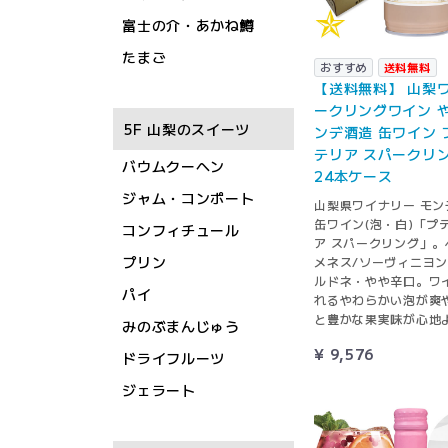
富士の介・あかね鱒
たまご
おすすめ
送料無料
【送料無料】 山梨ワ
ークリングワイン や
5F 山梨のスイーツ
ンデ酒造 缶ワイン 
テリア スパークリング
バウムクーヘン
24本ケース
ジャム・コンポート
山梨県ワイナリー モン
缶ワイン(泡・白)「プ
コンフィチュール
ア スパークリング」。
プリン
メネス/ソーヴィニヨン
ルドネ・やや辛口。ワ
パイ
れるやわらかい泡が爽
と豊かな果実味が心地
みのぶまんじゅう
¥ 9,576
ドライフルーツ
ジェラート