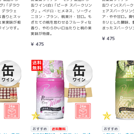
グ)「デラウ
缶ワイン(白)「ピーチ スパークリン
缶ワイン(スパーク
。デラウェ
グ」。ペドロ・ヒメネス、ソーヴィ
ェアスパークリン
な香りとスッ
ニヨン・ブラン、桃果汁・甘口。も
ア・やや甘口。爽
な果実味が相
ぎたての桃を思わせるフルーティな
キリとした酸味、
ワインです。
香り、やわらかい口当たりと桃の果
まったスパークリ
実味が特徴。
¥ 475
¥ 475
おすすめ
送料無料
おすすめ