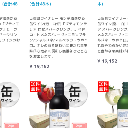
 (合計48
(合計48本)
本)
デ酒造から
山梨県ワイナリー モンデ酒造から
山梨県ワイナリー
)「プティモ
缶ワイン(泡・ロゼ)「プティモンテ
缶ワイン(泡・白)
グ」と「プ
リア ロゼスパークリング」。ペド
ア スパークリン
パークリン
ロ・ヒメネス/ソーヴィニヨンブラ
メネス/ソーヴィ
缶ワインのお
ン/シャルドネ/マルベック・やや辛
ルドネ・やや辛口
口。キレのある味わいに豊かな果実
れるやわらかい泡
味が心地よく調和し優雅なひととき
と豊かな果実味が
を演出します。
¥ 19,152
¥ 19,152