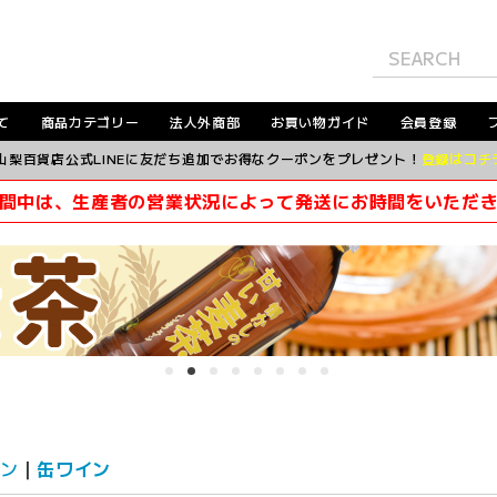
て
商品カテゴリー
法人外商部
お買い物ガイド
会員登録
山梨百貨店公式LINEに友だち追加でお得なクーポンをプレゼント！
登録はコチ
間中は、生産者の営業状況によって発送にお時間をいただ
ン
缶ワイン