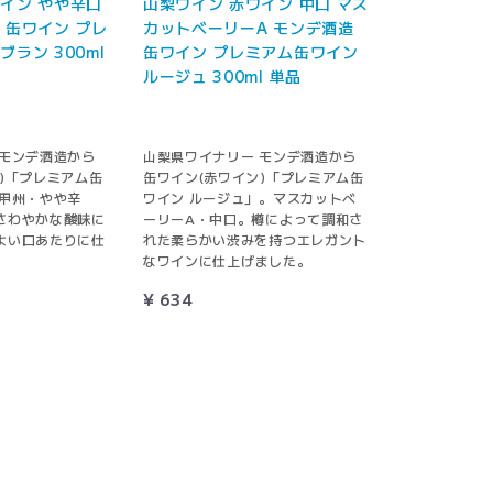
イン やや辛口
山梨ワイン 赤ワイン 中口 マス
 缶ワイン プレ
カットベーリーA モンデ酒造
ブラン 300ml
缶ワイン プレミアム缶ワイン
ルージュ 300ml 単品
 モンデ酒造から
山梨県ワイナリー モンデ酒造から
)「プレミアム缶
缶ワイン(赤ワイン)「プレミアム缶
。甲州・やや辛
ワイン ルージュ」。マスカットベ
さわやかな酸味に
ーリーA・中口。樽によって調和さ
よい口あたりに仕
れた柔らかい渋みを持つエレガント
なワインに仕上げました。
¥ 634