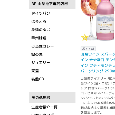
BF 山梨地下専門店街
ドイツパン
ほうとう
身延のゆば
甲州味噌
ご当地カレー
おすすめ
山梨ワイン スパー
鍋の素
イン やや辛口 モン
ジュエリー
イン プティモンテリ
天蓋
パークリング 290m
山梨県ワイナリー モン
名盤CD
缶ワイン(泡・ロゼ)「
リア ロゼスパークリン
ロ・ヒメネス/ソーヴ
その他施設
ン/シャルドネ/マルベ
口。キレのある味わい
生産者紹介一覧
味が心地よく調和し優
を演出します。