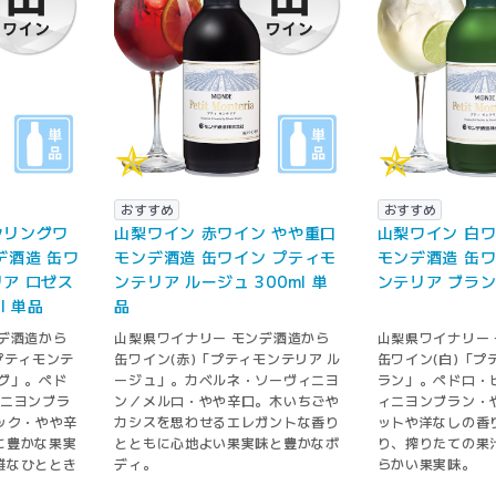
おすすめ
おすすめ
クリングワ
山梨ワイン 赤ワイン やや重口
山梨ワイン 白ワ
デ酒造 缶ワ
モンデ酒造 缶ワイン プティモ
モンデ酒造 缶ワ
ア ロゼス
ンテリア ルージュ 300ml 単
ンテリア ブラン 
l 単品
品
デ酒造から
山梨県ワイナリー モンデ酒造から
山梨県ワイナリー
プティモンテ
缶ワイン(赤)「プティモンテリア ル
缶ワイン(白)「プ
グ」。ペド
ージュ」。カベルネ・ソーヴィニヨ
ラン」。ペドロ・
ィニヨンブラ
ン／メルロ・やや辛口。木いちごや
ィニヨンブラン・
ック・やや辛
カシスを思わせるエレガントな香り
ットや洋なしの香
に豊かな果実
とともに心地よい果実味と豊かなボ
り、搾りたての果
雅なひととき
ディ。
らかい果実味。