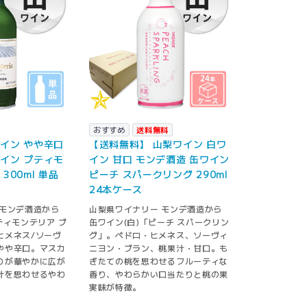
おすすめ
送料無料
イン やや辛口
【送料無料】 山梨ワイン 白ワ
イン プティモ
イン 甘口 モンデ酒造 缶ワイン
300ml 単品
ピーチ スパークリング 290ml
24本ケース
 モンデ酒造から
山梨県ワイナリー モンデ酒造から
ティモンテリア ブ
缶ワイン(白)「ピーチ スパークリン
ヒメネス/ソーヴ
グ」。ペドロ・ヒメネス、ソーヴィ
やや辛口。マスカ
ニヨン・ブラン、桃果汁・甘口。も
りが華やかに広が
ぎたての桃を思わせるフルーティな
汁を思わせるやわ
香り、やわらかい口当たりと桃の果
実味が特徴。