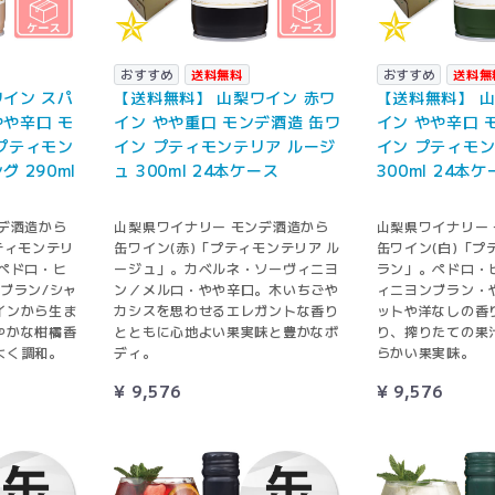
おすすめ
送料無料
おすすめ
送料無
イン スパ
【送料無料】 山梨ワイン 赤ワ
【送料無料】 山
や辛口 モ
イン やや重口 モンデ酒造 缶ワ
イン やや辛口 
プティモン
イン プティモンテリア ルージ
イン プティモン
 290ml
ュ 300ml 24本ケース
300ml 24本
デ酒造から
山梨県ワイナリー モンデ酒造から
山梨県ワイナリー
ティモンテリ
缶ワイン(赤)「プティモンテリア ル
缶ワイン(白)「プ
ペドロ・ヒ
ージュ」。カベルネ・ソーヴィニヨ
ラン」。ペドロ・
ブラン/シャ
ン／メルロ・やや辛口。木いちごや
ィニヨンブラン・
インから生ま
カシスを思わせるエレガントな香り
ットや洋なしの香
やかな柑橘香
とともに心地よい果実味と豊かなボ
り、搾りたての果
よく調和。
ディ。
らかい果実味。
¥ 9,576
¥ 9,576