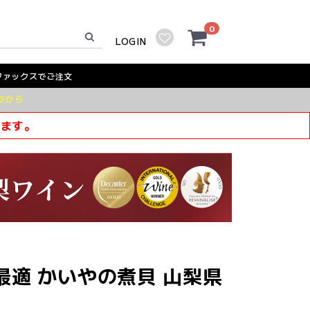
0
LOGIN
ファックスでご注文
ラから
きます。
最適 かいやの煮貝 山梨県