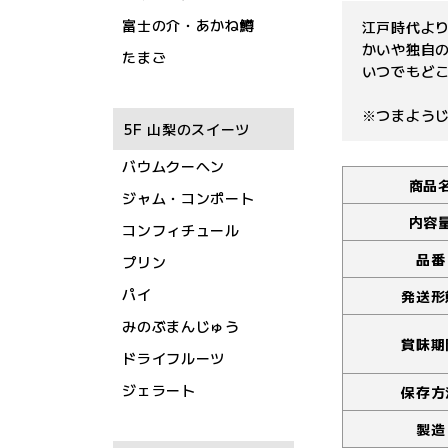
富士の介・あかね鱒
江戸時代よ
かいや独自
たまご
いつでもど
※つまよう
5F 山梨のスイーツ
バウムクーヘン
商品
ジャム・コンポート
内容
コンフィチュール
品番
プリン
パイ
発送形
みのぶまんじゅう
賞味期
ドライフルーツ
ジェラート
保存方
製造