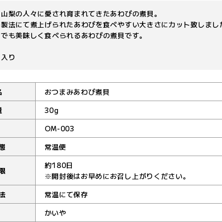
り山梨の人々に愛され育まれてきたあわびの煮貝。
の製法にて煮上げられたあわびを食べやすい大きさにカット致しまし
こでも美味しく食べられるあわびの煮貝です。
じ入り
名
おつまみあわび煮貝
量
30g
OM-003
態
常温便
約180日
限
※開封後はお早めにお召し上がりください。
法
常温にて保存
かいや