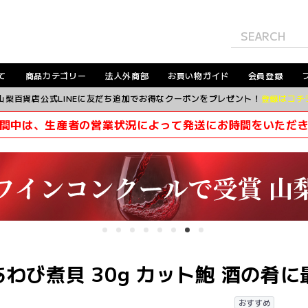
て
商品カテゴリー
法人外商部
お買い物ガイド
会員登録
山梨百貨店公式LINEに友だち追加でお得なクーポンをプレゼント！
登録はコチ
間中は、生産者の営業状況によって発送にお時間をいただ
わび煮貝 30g カット鮑 酒の肴に
おすすめ