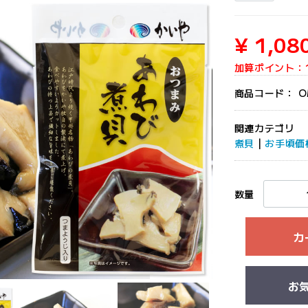
¥ 1,08
加算ポイント：
商品コード：
O
関連カテゴリ
煮貝
|
お手頃価
数量
カ
お