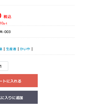
0
税込
10
pt
M-003
格
|
生産者
|
かいや
|
ートに入れる
気に入りに追加