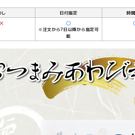
のし
日付指定
時
※注文から7日以降から指定可
能