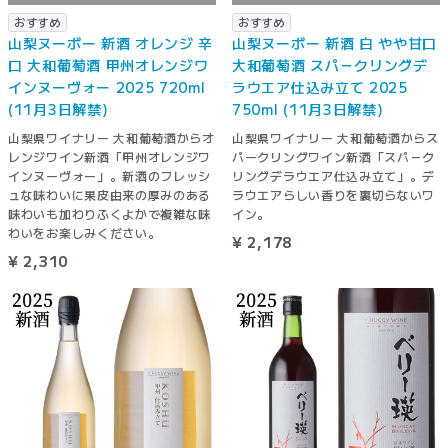
おすすめ
おすすめ
山梨ヌーボー 新酒 オレンジ 辛
山梨ヌーボー 新酒 白 やや甘口
口 大和葡萄酒 甲州オレンジワ
大和葡萄酒 スパ－クリングデ
インヌーヴォー 2025 720ml
ラウエア仕込み立て 2025
(11月3日解禁)
750ml (11月3日解禁)
山梨県ワイナリー 大和葡萄酒からオ
山梨県ワイナリー 大和葡萄酒からス
レンジワイン新酒「甲州オレンジワ
パークリングワイン新酒「スパ－ク
インヌーヴォー」。新酒のフレッシ
リングデラウエア仕込み立て」。デ
ュな味わいに果皮由来の厚みのある
ラウエアらしい香りを裏切らないワ
味わいも加わりふくよかで複雑な味
イン。
わいをお楽しみください。
¥ 2,178
¥ 2,310