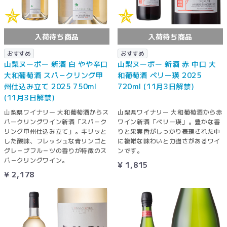
入荷待ち商品
入荷待ち商品
おすすめ
おすすめ
山梨ヌーボー 新酒 白 やや辛口
山梨ヌーボー 新酒 赤 中口 大
大和葡萄酒 スパ－クリング甲
和葡萄酒 ベリー瑛 2025
州仕込み立て 2025 750ml
720ml (11月3日解禁)
(11月3日解禁)
山梨県ワイナリー 大和葡萄酒からス
山梨県ワイナリー 大和葡萄酒から赤
パークリングワイン新酒「スパ－ク
ワイン新酒「ベリー瑛」。豊かな香
リング甲州仕込み立て」。キリッと
りと果実香がしっかり表現された中
した酸味、フレッシュな青リンゴと
に複雑な味わいと力強さがあるワイ
グレ－プフル－ツの香りが特徴のス
ンです。
パ－クリングワイン。
¥ 1,815
¥ 2,178