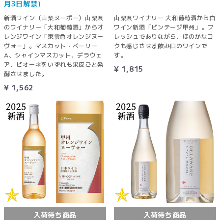
月3日解禁)
新酒ワイン（山梨ヌーボー）山梨県
山梨県ワイナリー 大和葡萄酒から白
のワイナリー「大和葡萄酒」からオ
ワイン新酒「ビンテージ甲州」。フ
レンジワイン「東雲色オレンジヌー
レッシュでありながら、ほのかなコ
ヴォー」。マスカット・ベーリー
クも感じさせる飲み口のワインで
A、シャインマスカット、デラウェ
す。
ア、ピオーネをいずれも果皮ごと発
¥ 1,815
酵させました。
¥ 1,562
入荷待ち商品
入荷待ち商品