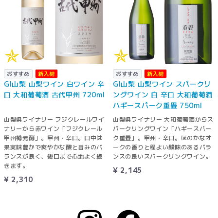
おすすめ
新入荷
おすすめ
新入荷
GI山梨 山梨ワイン 白ワイン 辛
GI山梨 山梨ワイン スパークリ
口 大和葡萄酒 古代甲州 720ml
ングワイン 白 辛口 大和葡萄酒
ハギースパーク重畳 750ml
山梨県ワイナリー フジクレールワイ
山梨県ワイナリー 大和葡萄酒からス
ナリーから赤ワイン「フジクレール
パークリングワイン「ハギースパー
甲州樽発酵」。甲州・辛口。口中は
ク重畳」。甲州・辛口。ほのかなオ
果実味豊かで爽やかな酸と旨みのバ
ークの香りと程よい酸味のあるバラ
ランスが良く、後口まで心地よく続
ンスの良いスパークリングワイン。
きます。
¥ 2,145
¥ 2,310