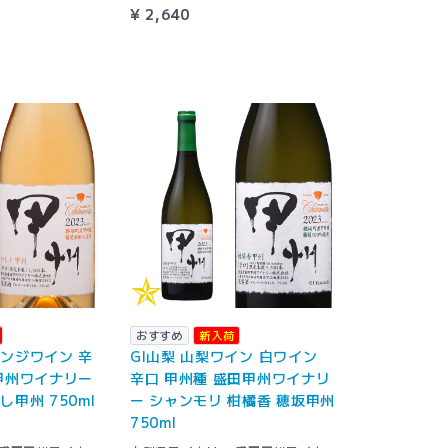
¥ 2,640
おすすめ
新入荷
ンジワイン 辛
GI山梨 山梨ワイン 白ワイン
甲州ワイナリー
辛口 甲州種 盛田甲州ワイナリ
し甲州 750ml
ー シャンモリ 柑橘香 穂坂甲州
750ml