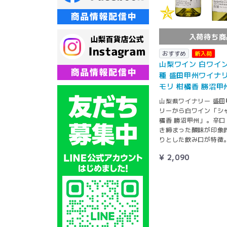
入荷待ち商
おすすめ
新入荷
山梨ワイン 白ワイン
種 盛田甲州ワイナリ
モリ 柑橘香 勝沼甲州
山梨県ワイナリー 盛田
リーから白ワイン「シャ
橘香 勝沼甲州」。辛口
き締まった酸味が印象
りとした飲み口が特徴
¥ 2,090