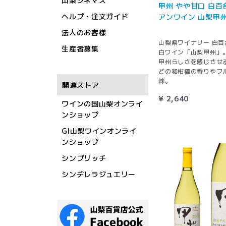
山梨シネマズ
甲州 やや甘口 白百
ヘルプ・注文ガイド
アンワイン 山梨甲州 
法人のお客様
山梨県ワイナリー 白百
生産者募集
白ワイン「山梨甲州」
甲州らしさを感じさせ
どの和柑橘の香りやフ
味。
関連ストア
¥ 2,640
ワインの国山梨オンライ
ンショップ
GI山梨ワインオンライ
ンショップ
シンプリッチ
シンデレラジュエリー