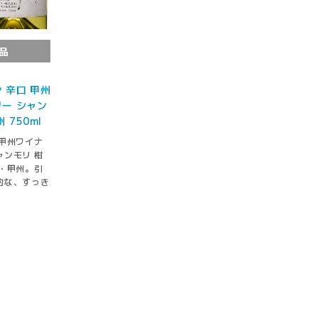
品
 辛口 甲州
ー シャン
 750ml
甲州ワイナ
ンモリ 柑
・甲州。引
的な、すっき
。