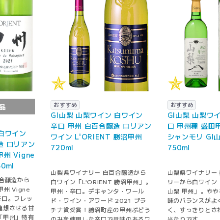
おすすめ
おすすめ
品
GI山梨 山梨ワイン 白ワイン
GI山梨 山梨ワ
辛口 甲州 白百合醸造 ロリアン
口 甲州種 盛田
 白ワイン
ワイン L'ORIENT 勝沼甲州
シャンモリ GI
造 ロリアン
720ml
750ml
甲州 Vigne
50ml
山梨県ワイナリー 白百合醸造から
山梨県ワイナリー
合醸造から
白ワイン「L'ORIENT 勝沼甲州」。
リーから白ワイン「
州 Vigne
甲州・辛口。デキャンタ・ワール
山梨 甲州」。や
。辛口。フレッ
ド・ワイン・アワード 2021 プラ
味のバランスがよ
連想させる甘
チナ賞受賞！勝沼町産の甲州ぶどう
く、すっきりとさ
「甲州」特有
のみを使用した辛口で旨味のあるワ
当たりです。