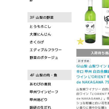
3F 山梨の野菜
とうもろこし
大塚にんじん
きくらげ
エディブルフラワー
入荷待ち商
野菜のポタージュ
おすすめ
GI山梨 山梨ワイン
辛口 甲州 白百合醸
4F 山梨の肉・魚
ワイン L'ORIENT 
de NAKAGAWA 7
あわびの煮貝
山梨県ワイナリー 白百
甲州ワインビーフ
白ワイン「L'ORIENT 甲
de NAKAGAWA」
甲州地どり
シュな柑橘と白い花を
味研の生だれ
い香りに爽やかな酸と