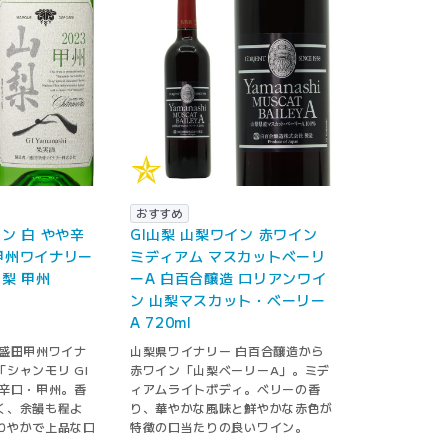
おすすめ
イン 白 やや辛
GI山梨 山梨ワイン 赤ワイン
甲州ワイナリー
ミディアム マスカットベーリ
山梨 甲州
ーA 白百合醸造 ロリアンワイ
ン 山梨マスカット・ベーリー
A 720ml
 盛田甲州ワイナ
山梨県ワイナリー 白百合醸造から
シャンモリ GI
赤ワイン「山梨ベーリーA」。ミデ
や辛口・甲州。香
ィアムライトボディ。ベリーの香
く、余韻も程よ
り、華やかな風味と鮮やかな赤色が
わやかで上品な口
特徴の口当たりの良いワイン。