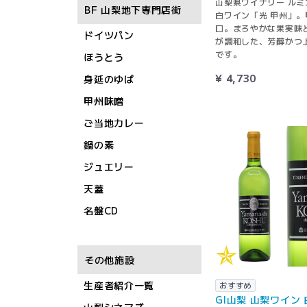
山梨県ワイナリー ルミ
BF 山梨地下専門店街
白ワイン「光 甲州」。
口。まろやかな果実味
ドイツパン
が調和した、芳醇かつ
です。
ほうとう
¥ 4,730
身延のゆば
甲州味噌
ご当地カレー
鍋の素
ジュエリー
天蓋
名盤CD
その他施設
生産者紹介一覧
おすすめ
GI山梨 山梨ワイン