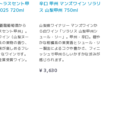
シトラスセント甲
辛口 甲州 マンズワイン ソラリ
25 720ml
ス 山梨甲州 750ml
 蒼龍葡萄酒から
山梨県ワイナリー マンズワインか
スセント甲州」。
ら白ワイン「ソラリス 山梨甲州シ
ワイン（山梨ヌー
ュール・リー」。甲州・辛口。穏や
系の果物の香り、
かな柑橘系の果実香とシュール・リ
味が楽しめるフレ
ー製法によるコクや豊かさ、フィニ
ィなワインです。
ッシュで甲州らしいかすかな渋みが
金賞受賞ワイン。
感じられます。
¥ 3,630