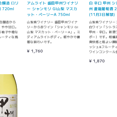
合醸造 ロリ
アムライト 盛田甲州ワイナリ
白 辛口 甲州 
720ml
ー シャンモリ GI山梨 マスカ
州 蒼龍葡萄酒 20
ット・ベーリーA 750ml
(11月3日解禁)
合醸造から
山梨県ワイナリー 盛田甲州ワイナ
山梨県ワイナリー
。やや甘口。
リーから赤ワイン「シャンモリ GI
白ワイン「シトラ
る柚子や橙な
山梨 マスカット・ベーリーA」。ミ
甲州・辛口。新酒
ルーティな風
ディアムライトボディ。軽やかで優
ボー）です。柑橘
雅な味わいです。
爽快感と程よい酸
ッシュ&フルーテ
¥ 1,760
ワインコンクール
¥ 1,870