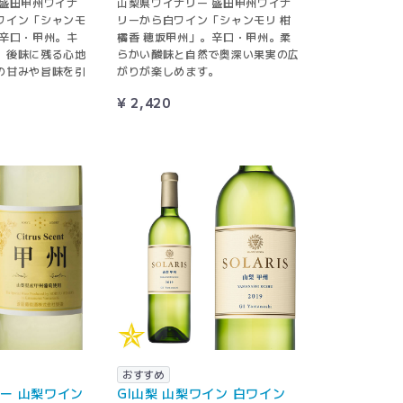
 盛田甲州ワイナ
山梨県ワイナリー 盛田甲州ワイナ
ワイン「シャンモ
リーから白ワイン「シャンモリ 柑
。辛口・甲州。キ
橘香 穂坂甲州」。辛口・甲州。柔
、後味に残る心地
らかい酸味と自然で奥深い果実の広
の甘みや旨味を引
がりが楽しめます。
¥ 2,420
おすすめ
ー 山梨ワイン
GI山梨 山梨ワイン 白ワイン