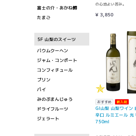
の心地よい苦み。
富士の介・あかね鱒
¥ 3,850
たまご
5F 山梨のスイーツ
バウムクーヘン
ジャム・コンポート
コンフィチュール
プリン
パイ
みのぶまんじゅう
おすすめ
新入荷
GI山梨 山梨ワイン
ドライフルーツ
辛口 ルミエール 光
ジェラート
750ml