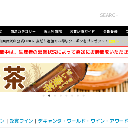
て
商品カテゴリー
法人外商部
お買い物ガイド
会員登録
山梨百貨店公式LINEに友だち追加でお得なクーポンをプレゼント！
登録はコチ
間中は、生産者の営業状況によって発送にお時間をいただ
ン
受賞ワイン
デキャンタ・ワールド・ワイン・アワード(D