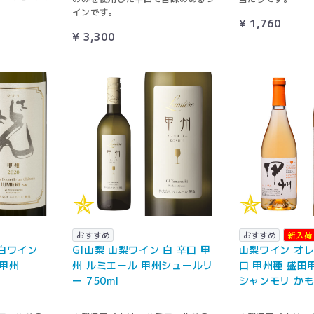
インです。
¥ 1,760
¥ 3,300
おすすめ
おすすめ
新入荷
 白ワイン
GI山梨 山梨ワイン 白 辛口 甲
山梨ワイン オレ
 甲州
州 ルミエール 甲州シュールリ
口 甲州種 盛田
ー 750ml
シャンモリ かも