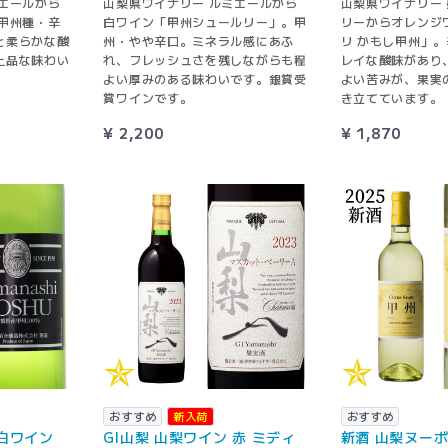
エールから
山梨県ワイナリー ルミエールから
山梨県ワイナリー
甲州種・辛
白ワイン「甲州シュールリー」。甲
リーからオレンジ
と柔らかな酸
州・やや辛口。ミネラル感にあふ
リ かもし甲州」
上品な味わい
れ、フレッシュさを残しながらも程
レイな酸味があり
よい厚みのある味わいです。銀賞受
よい苦みが、果実
賞ワインです。
き立てています。
¥ 2,200
¥ 1,870
おすすめ
新入荷
おすすめ
 白ワイン
GI山梨 山梨ワイン 赤 ミディ
新酒 山梨ヌーボ